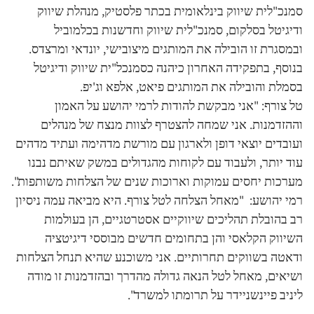
סמנכ"לית שיווק בינלאומית בכתר פלסטיק, מנהלת שיווק
ודיגיטל בסלקום, סמנכ"לית שיווק וחדשנות בכלמוביל
ובמסגרת זו הובילה את המותגים מיצובישי, יונדאי ומרצדס.
בנוסף, בתפקידה האחרון כיהנה כסמנכל"ית שיווק ודיגיטל
בסמלת והובילה את המותגים פיאט, אלפא וג'יפ.
טל צורף: "אני מבקשת להודות לרמי יהושע על האמון
וההזדמנות. אני שמחה להצטרף לצוות מנצח של מנהלים
ועובדים יוצאי דופן ולארגון עם מורשת מדהימה ועתיד מדהים
עוד יותר, ולעבוד עם לקוחות מהגדולים במשק שאיתם נבנו
מערכות יחסים עמוקות וארוכות שנים של הצלחות משותפות".
רמי יהושע: "מאחל הצלחה לטל צורף. היא מביאה עמה ניסיון
רב בהובלת תהליכים שיווקיים אסטרטגיים, הן בעולמות
השיווק הקלאסי והן בתחומים חדשים מבוססי דיגיטציה
ודאטה בשווקים תחרותיים. אני משוכנע שהיא תנחל הצלחות
ושיאים, מאחל לטל הנאה גדולה מהדרך ובהזדמנות זו מודה
ליניב פיינשניידר על תרומתו למשרד".