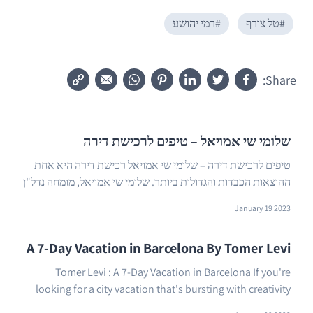
#
טל צורף
#
רמי יהושע
Share:
שלומי שי אמויאל – טיפים לרכישת דירה
טיפים לרכישת דירה – שלומי שי אמויאל רכישת דירה היא אחת
ההוצאות הכבדות והגדולות ביותר. שלומי שי אמויאל, מומחה נדל"ן
ריכז טיפים חשובים שחובה לקחת בחשבון ל...
…
January 19 2023
A 7-Day Vacation in Barcelona By Tomer Levi
Tomer Levi : A 7-Day Vacation in Barcelona If you're
looking for a city vacation that's bursting with creativity
…
and cultural identity, Barcelona is the...